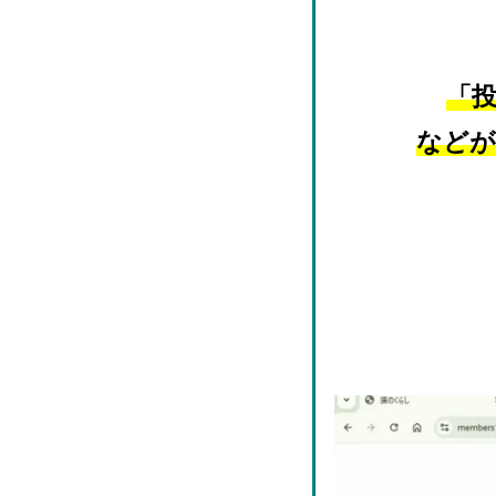
「
などが