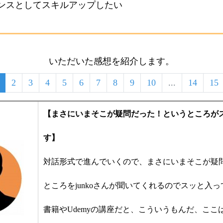
ンスとしてスキルアップしたい
いただいた感想を紹介します。
2
3
4
5
6
7
8
9
10
...
14
15
【まさにいまそこが疑問だった！というところが
す】
対話形式で進んでいくので、まさにいまそこが疑
ところをjunkoさんが聞いてくれるのでスッと入っ
書籍やUdemyの講座だと、こういうもんだ、ここ