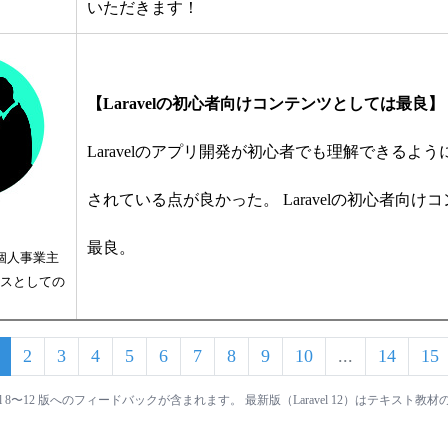
いただきます！
【Laravelの初心者向けコンテンツとしては最良】
Laravelのアプリ開発が初心者でも理解できるよ
されている点が良かった。 Laravelの初心者向け
最良。
 個人事業主
スとしての
2
3
4
5
6
7
8
9
10
...
14
15
vel 8〜12 版へのフィードバックが含まれます。 最新版（Laravel 12）はテキス