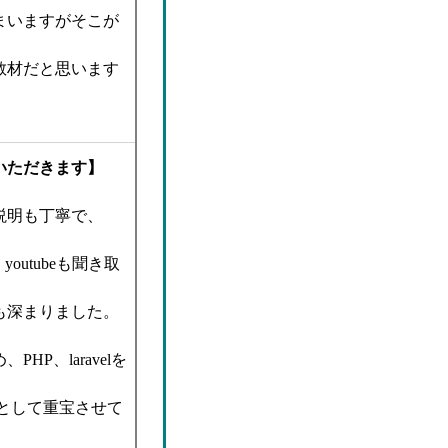
まいますがそこが
教材だと思います
いただきます】
説明も丁寧で、
outubeも聞き取
も深まりました。
P、laravelを
として重宝させて