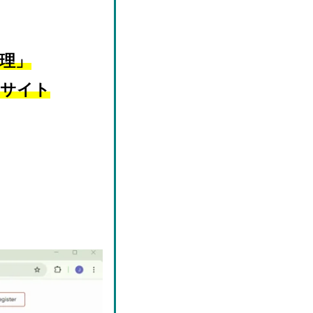
理」
ムサイト