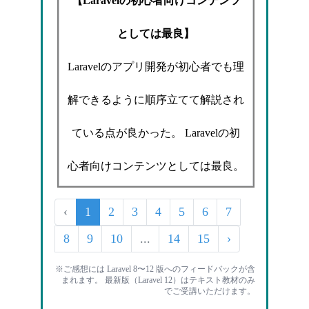
【Laravelの初心者向けコンテンツ
としては最良】
Laravelのアプリ開発が初心者でも理
解できるように順序立てて解説され
ている点が良かった。 Laravelの初
心者向けコンテンツとしては最良。
‹
1
2
3
4
5
6
7
8
9
10
...
14
15
›
※ご感想には Laravel 8〜12 版へのフィードバックが含
まれます。 最新版（Laravel 12）はテキスト教材のみ
でご受講いただけます。