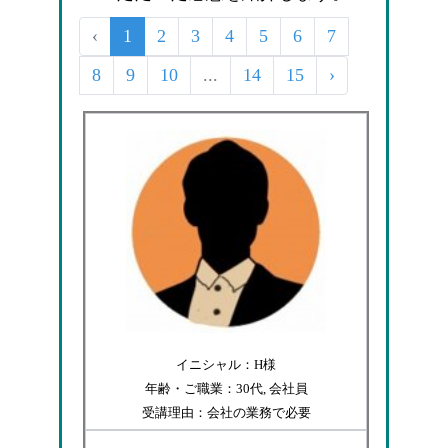
‹
1
2
3
4
5
6
7
8
9
10
...
14
15
›
イニシャル：H様
年齢・ご職業：30代, 会社員
受講理由：会社の業務で必要