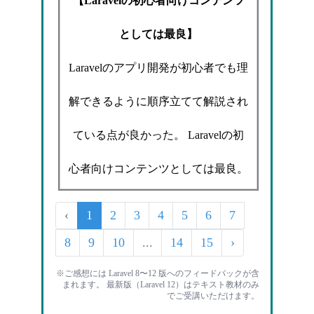
【Laravelの初心者向けコンテンツ
としては最良】
Laravelのアプリ開発が初心者でも理
解できるように順序立てて解説され
ている点が良かった。 Laravelの初
心者向けコンテンツとしては最良。
‹
1
2
3
4
5
6
7
8
9
10
...
14
15
›
※ご感想には Laravel 8〜12 版へのフィードバックが含
まれます。 最新版（Laravel 12）はテキスト教材のみ
でご受講いただけます。