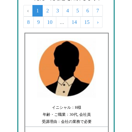
‹
1
2
3
4
5
6
7
8
9
10
...
14
15
›
イニシャル：H様
年齢・ご職業：30代, 会社員
受講理由：会社の業務で必要